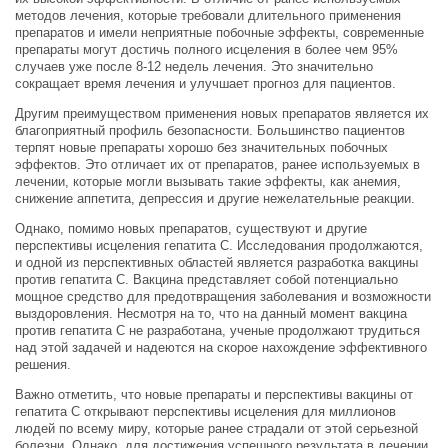
методов лечения, которые требовали длительного применения
препаратов и имели неприятные побочные эффекты, современные
препараты могут достичь полного исцеления в более чем 95%
случаев уже после 8-12 недель лечения. Это значительно
сокращает время лечения и улучшает прогноз для пациентов.
Другим преимуществом применения новых препаратов является их
благоприятный профиль безопасности. Большинство пациентов
терпят новые препараты хорошо без значительных побочных
эффектов. Это отличает их от препаратов, ранее используемых в
лечении, которые могли вызывать такие эффекты, как анемия,
снижение аппетита, депрессия и другие нежелательные реакции.
Однако, помимо новых препаратов, существуют и другие
перспективы исцеления гепатита C. Исследования продолжаются,
и одной из перспективных областей является разработка вакцины
против гепатита C. Вакцина представляет собой потенциально
мощное средство для предотвращения заболевания и возможности
выздоровления. Несмотря на то, что на данный момент вакцина
против гепатита C не разработана, ученые продолжают трудиться
над этой задачей и надеются на скорое нахождение эффективного
решения.
Важно отметить, что новые препараты и перспективы вакцины от
гепатита C открывают перспективы исцеления для миллионов
людей по всему миру, которые ранее страдали от этой серьезной
болезни. Однако, для достижения успешного результата в лечении