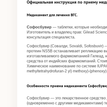
Официальная инструкция по приему мед
Медикамент для лечения ВГС.
Софосбувир
— таблетки, которые необходи
Изготовитель и владелец прав: Gilead Science
консультация специалиста.
Софосбувир (Совалди, Sovaldi, Sofosbuvir)
протеин NS5B останавливает репликацию вир
изготавливаемого фармкомпанией Гилеад, н
средства от индийских фармкомпаний. Стои
Химическое наименование по системе IUPAC: (S)
methyltetrahydrofuran-2 yl) methoxy)-(phenox
Особенности приема медикамента Софосбуви
Софосбувир — это лекарственное средство
(одновременно с другими медикаментами) т