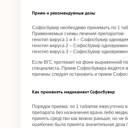
Прием и рекомендуемые дозы
Софосбувир необходимо принимать по 1 табл
Применяемые схемы лечения препаратом:
генотип вируса 1 и 4 – Софосбувир одновр
генотип вируса 2 – Софосбувир одновременн
генотип вируса 3 – Софосбувир одновременн
Если ВГС протекает на фоне выраженной по
специалиста. Прием Софосбувира ведется в
причины следует остановить и прием Софос
Как применять медикамент Софосбувир
Порядок приема: по 1 таблетке ежесуточно 
препарата без назначения врача либо медиц
принять средство как можно раньше, но не 
ошибочно была принята значительная доза п