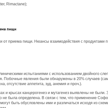
ter, Rimactane);
иема пищи
 от приема пищи. Нюансы взаимодействия с продуктами пит
иническими испытаниями с использованием двойного слепог
ся. Побочные явления были обнаружены в 20% случаев (сам
а, отсутствие аппетита, зуд, анемия и проч.).
ах и крысах канцерогенез и мутагенез выявлены не были.
о не была определена. В связи с тем, что применение Соф
могут быть обусловлены ими и различаться исходя из схем
ами