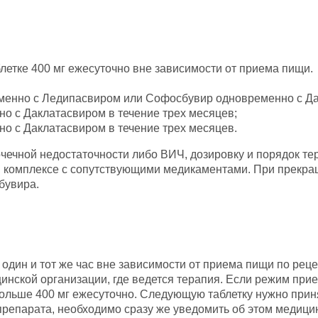
етке 400 мг ежесуточно вне зависимости от приема пищи.
еменно с Ледипасвиром или Софосбувир одновременно с Да
о с Даклатасвиром в течение трех месяцев;
о с Даклатасвиром в течение трех месяцев.
чечной недостаточности либо ВИЧ, дозировку и порядок те
 комплексе с сопутствующими медикаментами. При прекращ
бувира.
в один и тот же час вне зависимости от приема пищи по ре
инской организации, где ведется терапия. Если режим пр
больше 400 мг ежесуточно. Следующую таблетку нужно прин
репарата, необходимо сразу же уведомить об этом медицин