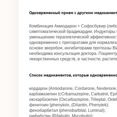
Одновременный прием с другими медикамен
Комбинация Амиодарон + Софосбувир (либо
симптоматической брадикардии. Индукторы 
уменьшению терапевтической эффективност
одновременно с препаратами для нормализ
основе зверобоя, ингибиторами протеазы В
необходима консультация доктора. Пациент
лекарственных средств, в частности, растит
Список медикаментов, которые одновременн
кордарон (Amiodarone, Cordarone, Nexterone,
карбамазепин (cCrbamazepine, Carbatrol, Epitol
окскарбазепин (Oxcarbazepine, Trileptal, Oxtell
фенитоин (phenytoin, (Dilantin, Phenytek);
фенобарбитал (phenobarbital, Luminal);
рифабутин (Rifabutin, Mycobutin);