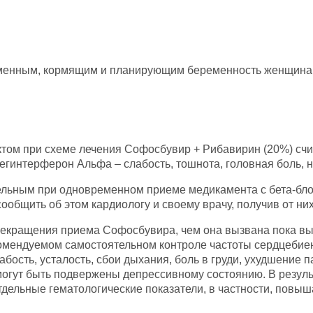
менным, кормящим и планирующим беременность женщинам
 при схеме лечения Софосбувир + Рибавирин (20%) счита
гинтерферон Альфа – слабость, тошнота, головная боль, 
тельным при одновременном приеме медикамента с бета-бл
общить об этом кардиологу и своему врачу, получив от них
екращения приема Софосбувира, чем она вызвана пока выя
омендуемом самостоятельном контроле частоты сердцебие
абость, усталость, сбои дыхания, боль в груди, ухудшение 
огут быть подвержены депрессивному состоянию. В резул
дельные гематологические показатели, в частности, повы