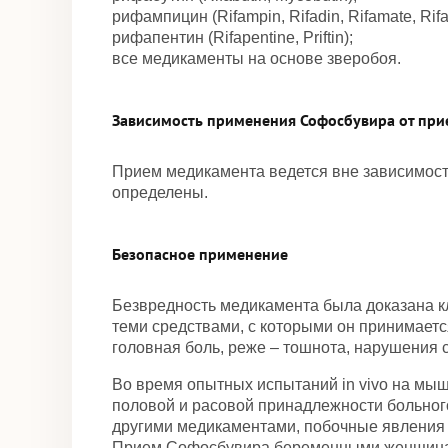
рифампицин (Rifampin, Rifadin, Rifamate, Rifa
рифапентин (Rifapentine, Priftin);
все медикаменты на основе зверобоя.
Зависимость применения Софосбувира от пр
Прием медикамента ведется вне зависимости
определены.
Безопасное применение
Безвредность медикамента была доказана кл
теми средствами, с которыми он принимает
головная боль, реже – тошнота, нарушения сн
Во время опытных испытаний in vivo на мыш
половой и расовой принадлежности больног
другими медикаментами, побочные явления 
Прием Софосбувира беременными женщин