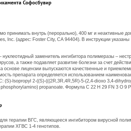
икамента Софосбувир
мо принимать внутрь (перорально), 400 мг и неактивные д
s, Inc. (адрес: Foster City, CA 94404). В инструкции указа
 — нуклеотидный заменитель ингибитора полимеразы – нес
усов, а также подавляет развитие болезни за счет дейст
а основе лицензии выпускаются качественные и приемлем
мость препарата определяется использованием наименовани
-Isopropyl 2-((S)-(((2R,3R,4R,5R)-5-(2,4-dioxo 3,4-dihydropy
y) phosphorylamino) propanoate. Формула C 22 H 29 FN 3 O 9 
р
 для терапии ВГС, являющееся ингибитором вирусной пол
ерапии ХГВС 1-4 генотипов.