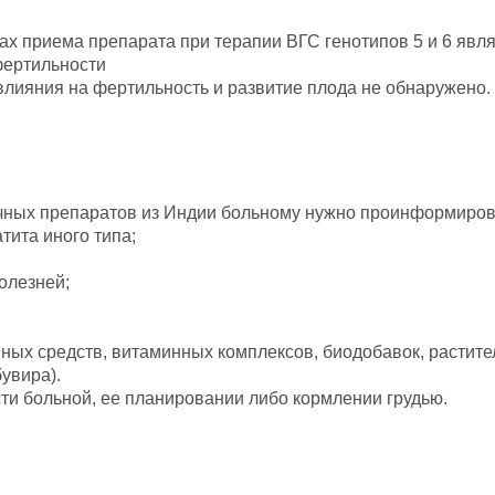
х приема препарата при терапии ВГС генотипов 5 и 6 явля
фертильности
влияния на фертильность и развитие плода не обнаружено.
ных препаратов из Индии больному нужно проинформирова
тита иного типа;
олезней;
ных средств, витаминных комплексов, биодобавок, растите
увира).
сти больной, ее планировании либо кормлении грудью.