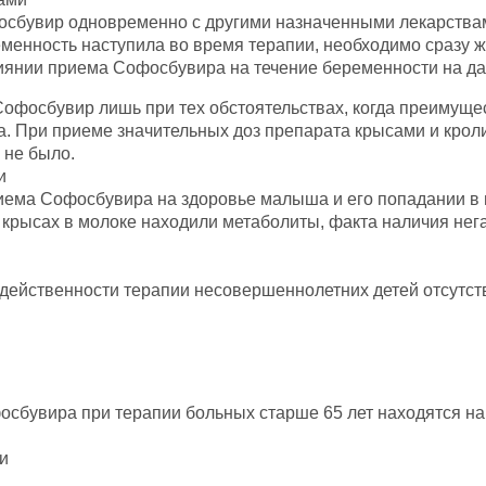
увир одновременно с другими назначенными лекарствами
еменность наступила во время терапии, необходимо сразу 
янии приема Софосбувира на течение беременности на дан
Софосбувир лишь при тех обстоятельствах, когда преимуще
а. При приеме значительных доз препарата крысами и кро
 не было.
и
ема Софосбувира на здоровье малыша и его попадании в 
а крысах в молоке находили метаболиты, факта наличия не
действенности терапии несовершеннолетних детей отсутств
бувира при терапии больных старше 65 лет находятся на т
и