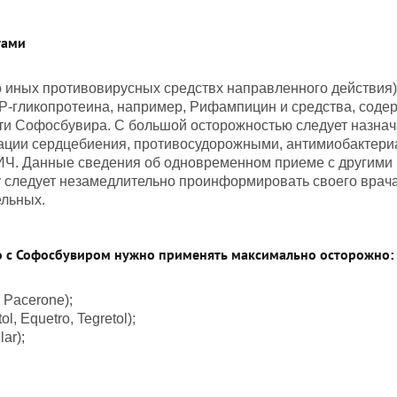
тами
 иных противовирусных средствх направленного действия)
Р-гликопротеина, например, Рифампицин и средства, содер
и Софосбувира. С большой осторожностью следует назна
ации сердцебиения, противосудорожными, антимиобактер
ИЧ. Данные сведения об одновременном приеме с другими 
у следует незамедлительно проинформировать своего врач
ельных.
о с Софосбувиром нужно применять максимально осторожно:
 Pacerone);
, Equetro, Tegretol);
ar);