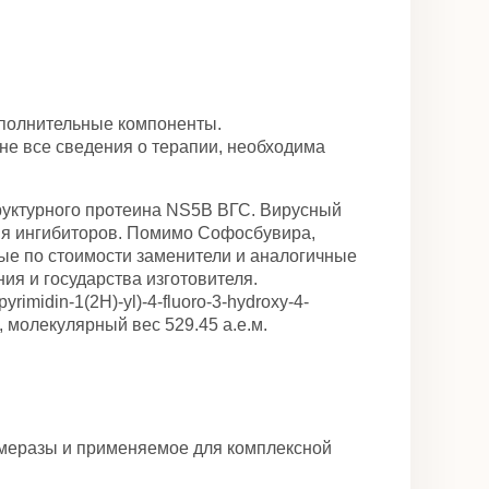
ополнительные компоненты.
ны не все сведения о терапии, необходима
труктурного протеина NS5B ВГС. Вирусный
вия ингибиторов. Помимо Софосбувира,
ые по стоимости заменители и аналогичные
я и государства изготовителя.
rimidin-1(2H)-yl)-4-fluoro-3-hydroxy-4-
P, молекулярный вес 529.45 а.е.м.
имеразы и применяемое для комплексной