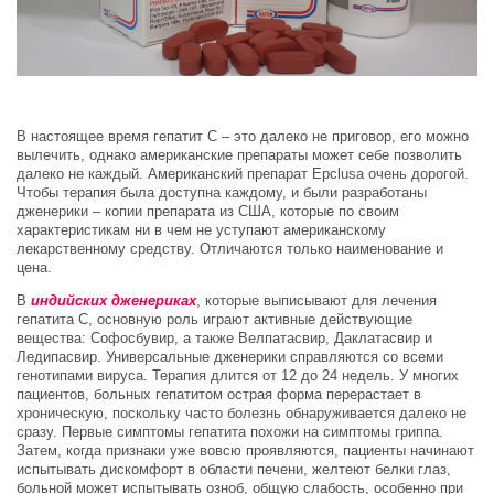
В настоящее время гепатит С – это далеко не приговор, его можно
вылечить, однако американские препараты может себе позволить
далеко не каждый. Американский препарат Epclusa очень дорогой.
Чтобы терапия была доступна каждому, и были разработаны
дженерики – копии препарата из США, которые по своим
характеристикам ни в чем не уступают американскому
лекарственному средству. Отличаются только наименование и
цена.
В
индийских дженериках
, которые выписывают для лечения
гепатита С, основную роль играют активные действующие
вещества: Софосбувир, а также Велпатасвир, Даклатасвир и
Ледипасвир. Универсальные дженерики справляются со всеми
генотипами вируса. Терапия длится от 12 до 24 недель. У многих
пациентов, больных гепатитом острая форма перерастает в
хроническую, поскольку часто болезнь обнаруживается далеко не
сразу. Первые симптомы гепатита похожи на симптомы гриппа.
Затем, когда признаки уже вовсю проявляются, пациенты начинают
испытывать дискомфорт в области печени, желтеют белки глаз,
больной может испытывать озноб, общую слабость, особенно при