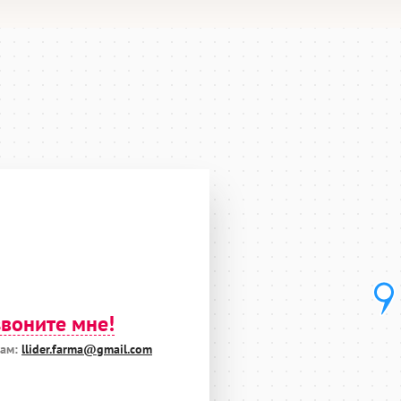
воните мне!
нам:
llider.farma@gmail.com