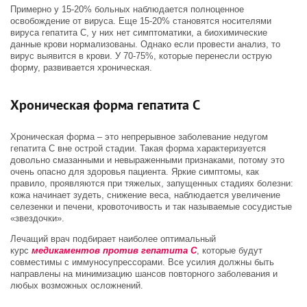
Примерно у 15-20% больных наблюдается полноценное
освобождение от вируса. Еще 15-20% становятся носителями
вируса гепатита С, у них нет симптоматики, а биохимические
данные крови нормализованы. Однако если провести анализ, то
вирус выявится в крови. У 70-75%, которые перенесли острую
форму, развивается хроническая.
Хроническая форма гепатита С
Хроническая форма – это непрерывное заболевание недугом
гепатита С вне острой стадии. Такая форма характеризуется
довольно смазанными и невыраженными признаками, потому это
очень опасно для здоровья пациента. Яркие симптомы, как
правило, проявляются при тяжелых, запущенных стадиях болезни:
кожа начинает зудеть, снижение веса, наблюдается увеличение
селезенки и печени, кровоточивость и так называемые сосудистые
«звездочки».
Лечащий врач подбирает наиболее оптимальный
курс
медикаментов против гепатита С
, которые будут
совместимы с иммуносупрессорами. Все усилия должны быть
направлены на минимизацию шансов повторного заболевания и
любых возможных осложнений.